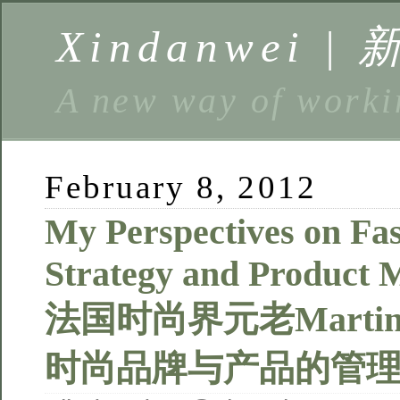
Xindanwei |
A new way of w
February 8, 2012
My Perspectives on Fa
Strategy and Product 
法国时尚界元老Martine 
时尚品牌与产品的管