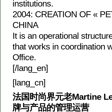
institutions.
2004: CREATION OF « PE
CHINA
It is an operational structur
that works in coordination w
Office.
[/lang_en]
[lang_cn]
法国时尚界元老Martine L
牌与产品的管理运营