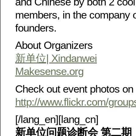
and Chinese by both 2 coo
members, in the company 
founders.
About Organizers
新单位| Xindanwei
Makesense.org
Check out event photos on 
http://www.flickr.com/group
[/lang_en][lang_cn]
新单位问题诊断会 第二期