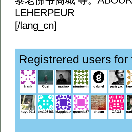
LEHERPEUR
[/lang_cn]
Registrered users for 
frank
Cozi
aaajiao
niuniuwing
gabriel
parisyxc
fan
huyu2011
cks1034638
MaggieLaw
queenie3735
chaem
GAO3
cur