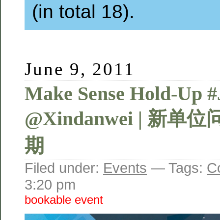
(in total 18).
June 9, 2011
Make Sense Hold-Up #
@Xindanwei | 新
期
Filed under:
Events
— Tags:
C
3:20 pm
bookable event