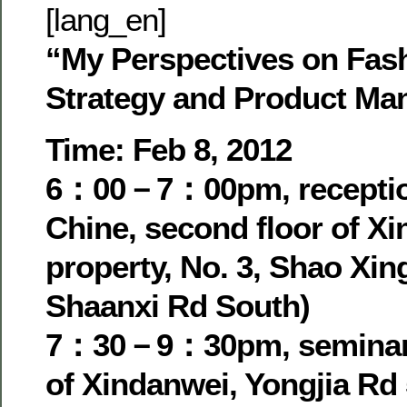
[lang_en]
“My Perspectives on Fas
Strategy and Product M
Time: Feb 8, 2012
6：00－7：00pm, receptio
Chine, second floor of X
property, No. 3, Shao Xin
Shaanxi Rd South)
7：30－9：30pm, seminar
of Xindanwei, Yongjia Rd 