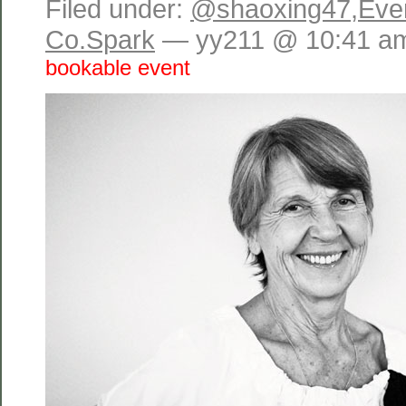
Filed under:
@shaoxing47
,
Eve
Co.Spark
— yy211 @ 10:41 a
bookable event